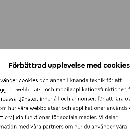
Förbättrad upplevelse med cookies
nvänder cookies och annan liknande teknik för att
iggöra webbplats- och mobilapplikationsfunktioner, f
ng!
npassa tjänster, innehåll och annonser, för att lära o
 hela Norden – vart du än kör.
om hur våra webbplatser och applikationer används
tt erbjuda funktioner för sociala medier. Vi delar
rmation med våra partners om hur du använder våra