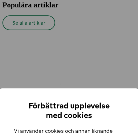
Populära artiklar
Se alla artiklar
Erbjudandet för snabbladdning
Smartare elbilsresa i sommar
Upptäck ny frihet: Sömlös elbilsresa med vår ruttplanerare!
55,000 laddpunkter i Norden – en enda app räcker
En app för alla dina behov inom offentlig laddning
Guide: så planerar du höstens elbilsresa
Vinterguide för elbilsägare: tips, räckvidd och resmål
Länkar
Hur man laddar
För företag
Förbättrad upplevelse
Laddkarta
Hitta din närmaste laddstation
med cookies
Om oss
Support
Vi använder cookies och annan liknande