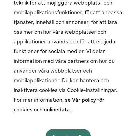
teknik för att möjliggöra webbplats- och
Hjälpcenter
Kontakta oss
mobilapplikationsfunktioner, för att anpassa
Artiklar
Vårt laddnätverk
tjänster, innehåll och annonser, för att lära
Logga in
oss mer om hur våra webbplatser och
applikationer används och för att erbjuda
EV förare login
öppnas i ett nytt fönster
Företag login
öppnas i ett nytt fönster
funktioner för sociala medier. Vi delar
information med våra partners om hur du
använder våra webbplatser och
Följ oss på sociala medier
mobilapplikationer. Du kan hantera och
inaktivera cookies via Cookie-inställningar.
För mer information,
se Vår policy för
cookies och onlinedata.
Svenska
English