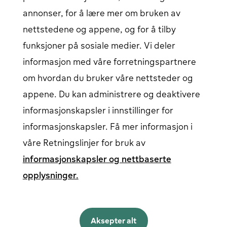
Kontakt oss
annonser, for å lære mer om bruken av
Artikler
Vårt ladenettverk
nettstedene og appene, og for å tilby
Logg inn
funksjoner på sosiale medier. Vi deler
informasjon med våre forretningspartnere
Innlogging for elbil-sjåfør
Åpnes i et nytt vindu
Bedriftspålogging
Åpnes i et nytt vindu
om hvordan du bruker våre nettsteder og
appene. Du kan administrere og deaktivere
informasjonskapsler i innstillinger for
Følg oss på sosiale medier
informasjonskapsler. Få mer informasjon i
våre Retningslinjer for bruk av
informasjonskapsler og nettbaserte
opplysninger.
Norsk
English
Aksepter alt
Norsk