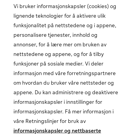
Ladekart
Vi bruker informasjonskapsler (cookies) og
Finn alle ladestasjoner
Om oss
lignende teknologier for å aktivere ulik
Brukerstøtte
funksjonalitet på nettstedene og i appene,
personalisere tjenester, innhold og
Hjelpesenter
Kontakt oss
annonser, for å lære mer om bruken av
Artikler
Vårt ladenettverk
nettstedene og appene, og for å tilby
Logg inn
funksjoner på sosiale medier. Vi deler
informasjon med våre forretningspartnere
Innlogging for elbil-sjåfør
Åpnes i et nytt vindu
Bedriftspålogging
Åpnes i et nytt vindu
om hvordan du bruker våre nettsteder og
appene. Du kan administrere og deaktivere
informasjonskapsler i innstillinger for
Følg oss på sosiale medier
informasjonskapsler. Få mer informasjon i
våre Retningslinjer for bruk av
informasjonskapsler og nettbaserte