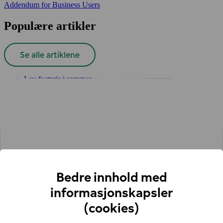
Addendum for Business Users
Populære artikler
Se alle artiklene
Lav fastpris i sommer
Smartere elbilreise i sommer
Oppdag en helt ny frihet: Sømløs elbilreise med vår nye
ruteplanlegger
Én app for alle dine offentlige ladebehov
Ja takk, til enklere hurtig­lading!
Integrasjon med MER gir deg tilgang til 4 500 nye
ladepunkter
Høsten med elbil – på vei til fjellet eller hytta?
Vinterens sjekkliste for deg som kjører elbil
Gunstig hurtiglading: dra nytte av IONITY's kampanje
Bedre innhold med
Kom i gang
informasjonskapsler
(cookies)
Hvordan lade
Bedriftsløsninger