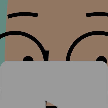
NØYAKTIGHETEN AV NOEN INFORMASJON PÅ SLIK
NETTSIDEN.
FORTUM KAN UNDER INGEN OMSTENDIGHETER VÆRE
ANSVARLIG FOR NOEN SKADER INKLUDERT, UTEN
BEGRENSNING, INDIREKTE, FØLGESKADER ELLER
SPESIELLE SKADER, SOM FOR TAP AV INNTEKT, TAP AV
INNTEKT, ELLER TAP AV RESULTAT, INNHOLD, , SOM
STÅR PÅ BRUKEN AV ELLER MANGLENDE MULIGHET
TIL Å BRUKE INFORMASJONEN PÅ NETTSTEDET, SELV
OM FORTUM HAR BLITT GJORT OM MULIGHETEN FOR
SLIKE SKADER.
Videre garanterer ikke FORTUM tilgjengeligheten, nøyaktigheten
eller fullstendigheten av informasjon, inkludert, men ikke begrenset
til, tekst, bilder, grafikk, lenker eller andre gjenstander som kan
finnes på denne siden. FORTUM kan når som helst foreta endringer
i innholdet på denne siden eller produkter som er beskrevet her, uten
varsel. FORTUM forplikter seg ikke til å oppdatere informasjonen
eller annet materiale som er lagt inn på denne siden.
Brukerinnleveringer