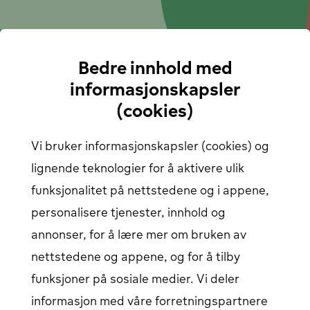
Integrasjon med MER gir deg tilgang til 4 500 nye
ladepunkter
Høsten med elbil – på vei til fjellet eller hytta?
Vinterens sjekkliste for deg som kjører elbil
Gunstig hurtiglading: dra nytte av IONITY's kampanje
Bedre innhold med
Kom i gang
informasjonskapsler
(cookies)
Hvordan lade
Bedriftsløsninger
Ladekart
Vi bruker informasjonskapsler (cookies) og
Finn alle ladestasjoner
Om oss
lignende teknologier for å aktivere ulik
Brukerstøtte
funksjonalitet på nettstedene og i appene,
personalisere tjenester, innhold og
Hjelpesenter
Kontakt oss
annonser, for å lære mer om bruken av
Artikler
Vårt ladenettverk
nettstedene og appene, og for å tilby
Logg inn
funksjoner på sosiale medier. Vi deler
informasjon med våre forretningspartnere
Innlogging for elbil-sjåfør
Åpnes i et nytt vindu