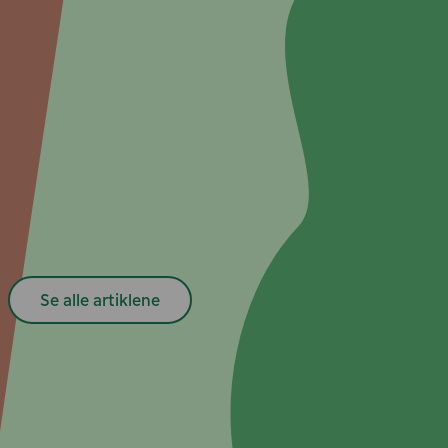
Spørsmål og merknader
Eventuelle spørsmål og merknader angående denne juridiske
merknaden eller vilkårene og betingelsene heri skal rettes til Fortum
Corporation, Legal Affairs, PL 100, 00048 FORTUM, attn. Anni
Savelius; tlf. +358 10 4511
Topp
Populære artikler
Se alle artiklene
Lav fastpris i sommer
Smartere elbilreise i sommer
Oppdag en helt ny frihet: Sømløs elbilreise med vår nye
ruteplanlegger
Én app for alle dine offentlige ladebehov
Ja takk, til enklere hurtig­lading!