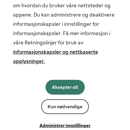
Bedriftspålogging
Åpnes i et nytt vindu
om hvordan du bruker våre nettsteder og
appene. Du kan administrere og deaktivere
informasjonskapsler i innstillinger for
Følg oss på sosiale medier
informasjonskapsler. Få mer informasjon i
våre Retningslinjer for bruk av
informasjonskapsler og nettbaserte
opplysninger.
Norsk
English
Aksepter alt
Norsk
Svenska
Suomi
Kun nødvendige
Levert av
Fortum
Instillinger for infokapsler
Vilkår og betingelser
Administrer innstillinger
Personvern og informasjonskapsler