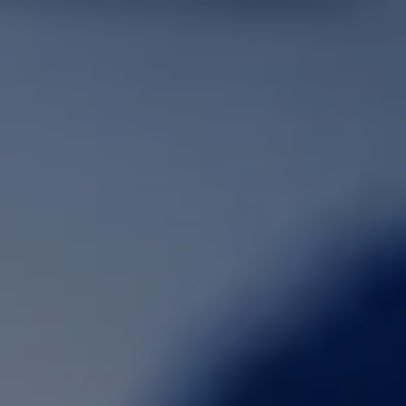
Fortum Charge & Drive
En app för alla dina behov inom offentlig laddning
Granska
Ska jag bara ladda elbilens
batteri upp till 80 procent?