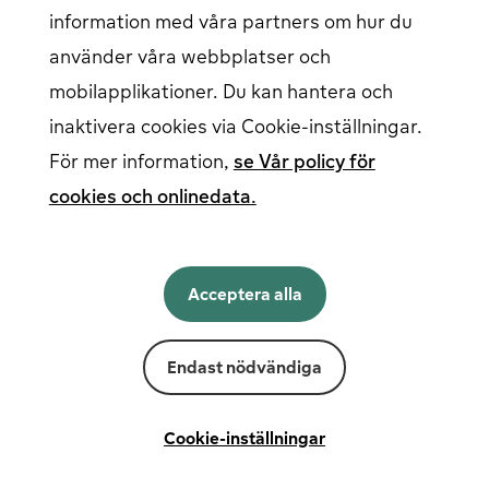
information med våra partners om hur du
använder våra webbplatser och
Följ oss på sociala medier
mobilapplikationer. Du kan hantera och
inaktivera cookies via Cookie-inställningar.
För mer information,
se Vår policy för
cookies och onlinedata.
Svenska
English
Acceptera alla
Norsk
Suomi
Svenska
Endast nödvändiga
Powered by
Fortum
Cookie-inställningar
Avtalsvillkor
Cookie-inställningar
Integritetspolicy och cookies
Juridisk infor­mation
Tillgänglighetsförklaring