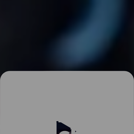
det som är blockerat, fortsätter Lind.
Nettokapaciteten är den mängd energi som bilisten faktiskt kan
använda sig av. Att använda elbilsbatteriets netto- och
bruttokapacitet är mer regel än undantag för dagens batterier.
– Alla elbilar på dagens marknad förutom Tesla har en spärr längst
upp på batteriet där batteriet inte riktigt är 100 procent laddat, trots
att bilen indikerar detta. Det är den här skillnaden som skyddar
batteriet, säger Lind.
Du kan vara säker på att batteriet är välskyddat oavsett hur mycket
du laddar det.
Topp
Fler rekommenderade artiklar