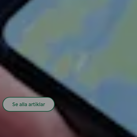
Publicerat den
2024-06-06
Upptäck ny frihet: Sömlös elbilsresa med vår ruttplanerare!
3 min lästid
Populära artiklar
Se alla artiklar
Erbjudandet för snabbladdning
Smartare elbilsresa i sommar
Upptäck ny frihet: Sömlös elbilsresa med vår ruttplanerare!
55,000 laddpunkter i Norden – en enda app räcker