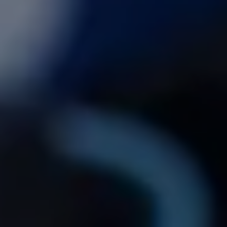
Vissa elbilar hade tidigare en funktion som man slog på, och som
automatiskt slutade ladda vid 80 procent. Flera experter som
intervjuats av media har sagt att 80 procent är en gyllene regel, och
att det är bäst för bilens batteri att hålla sig mellan 20 och 80 procent.
Är det farligt för batteriet med upprepade laddningar över 80
procent?
Välskyddade batterier
Det visar sig att ett elbilsbatteri är välskyddat. – Biltillverkarna gör
en del av batterikapaciteten otillgänglig för elbilsföraren. Det här är
kapacitet som är blockerad för användning i syfte att skydda
batteriet, säger Fortum Charge & Drives tekniska chef, Morgan
Lind.
När det kommer till laddning och batterikapacitet handlar det om
mer än att bara ladda upp till 80 procent.
Brutto- och nettokapacitet
– Vi arbetar ofta med begreppen brutto- och nettokapacitet för
batteriet, där brutto representerar batteriets fulla kapacitet, inklusive