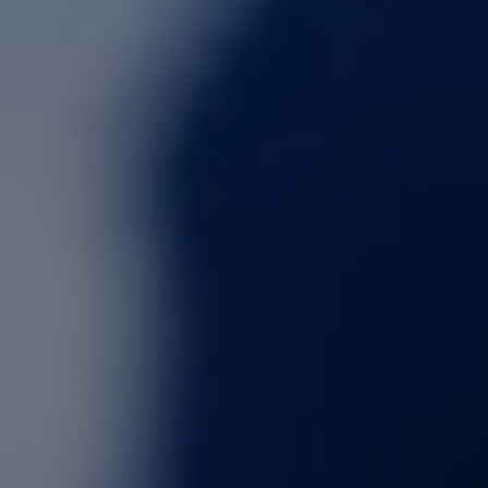
Kjell Ivar Tungland
publicerad den
Ny att använda elbil
2022-12-02
·
2 min lästid
Dela
Innehåll
Välskyddade batterier
Brutto- och nettokapacitet
Det pågår en debatt om vad som är bäst för ditt elbilsbatteri och hur
det kan bevara bra kapacitet så länge som möjligt. Det är dock
otroligt hur välskyddat batteriet på bilen faktiskt är!