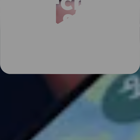
Publicerat den
2025-07-03
Smartare elbilsresa i sommar
2 min lästid
Publicerat den
2025-12-07
Vinterguide för elbilsägare: tips, räckvidd och resmål
5 min lästid