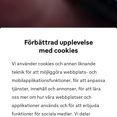
En app för alla dina behov inom offentlig laddning
Guide: så planerar du höstens elbilsresa
Vinterguide för elbilsägare: tips, räckvidd och resmål
Länkar
Hur man laddar
För företag
Förbättrad upplevelse
Laddkarta
Hitta din närmaste laddstation
med cookies
Om oss
Support
Vi använder cookies och annan liknande
teknik för att möjliggöra webbplats- och
Hjälpcenter
Kontakta oss
mobilapplikationsfunktioner, för att anpassa
Artiklar
Vårt laddnätverk
tjänster, innehåll och annonser, för att lära
Logga in
oss mer om hur våra webbplatser och
applikationer används och för att erbjuda
EV förare login
öppnas i ett nytt fönster
Företag login
öppnas i ett nytt fönster
funktioner för sociala medier. Vi delar