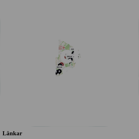
Alla städer
Enkel betalning med Charge & Drive
Populära artiklar
Se alla artiklar
Erbjudandet för snabbladdning
Smartare elbilsresa i sommar
Upptäck ny frihet: Sömlös elbilsresa med vår ruttplanerare!
55,000 laddpunkter i Norden – en enda app räcker
En app för alla dina behov inom offentlig laddning
Guide: så planerar du höstens elbilsresa
Vinterguide för elbilsägare: tips, räckvidd och resmål
Länkar