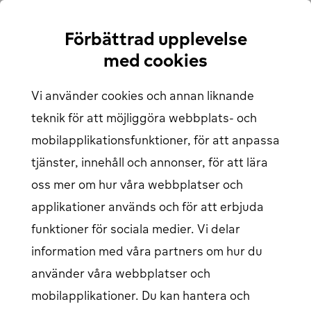
Hur man laddar
För företag
Förbättrad upplevelse
Laddkarta
Hitta din närmaste laddstation
med cookies
Om oss
Support
Vi använder cookies och annan liknande
teknik för att möjliggöra webbplats- och
Hjälpcenter
Kontakta oss
mobilapplikationsfunktioner, för att anpassa
Artiklar
Vårt laddnätverk
tjänster, innehåll och annonser, för att lära
Logga in
oss mer om hur våra webbplatser och
applikationer används och för att erbjuda
EV förare login
öppnas i ett nytt fönster
Företag login
öppnas i ett nytt fönster
funktioner för sociala medier. Vi delar
information med våra partners om hur du
använder våra webbplatser och
Följ oss på sociala medier
mobilapplikationer. Du kan hantera och