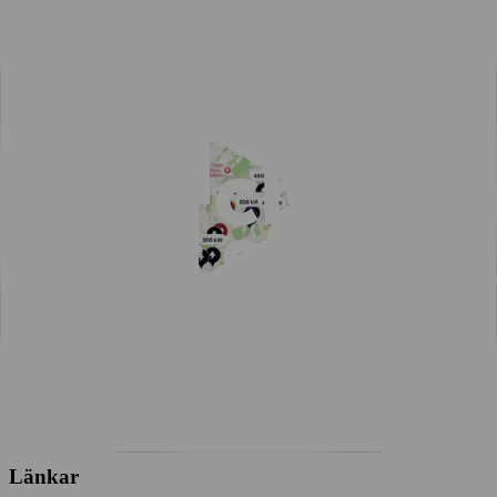
Alla städer
Enkel betalning med Charge & Drive
Populära artiklar
Se alla artiklar
Erbjudandet för snabbladdning
Smartare elbilsresa i sommar
Upptäck ny frihet: Sömlös elbilsresa med vår ruttplanerare!
55,000 laddpunkter i Norden – en enda app räcker
En app för alla dina behov inom offentlig laddning
Guide: så planerar du höstens elbilsresa
Vinterguide för elbilsägare: tips, räckvidd och resmål
Länkar