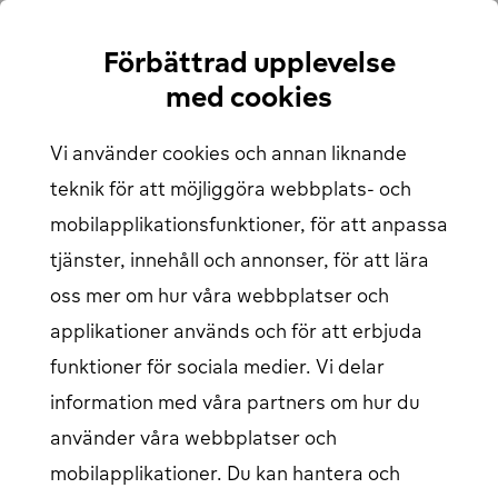
Hur man laddar
För företag
Förbättrad upplevelse
Laddkarta
Hitta din närmaste laddstation
med cookies
Om oss
Support
Vi använder cookies och annan liknande
teknik för att möjliggöra webbplats- och
Hjälpcenter
Kontakta oss
mobilapplikationsfunktioner, för att anpassa
Artiklar
Vårt laddnätverk
tjänster, innehåll och annonser, för att lära
Logga in
oss mer om hur våra webbplatser och
applikationer används och för att erbjuda
EV förare login
öppnas i ett nytt fönster
Företag login
öppnas i ett nytt fönster
funktioner för sociala medier. Vi delar
information med våra partners om hur du
använder våra webbplatser och
Följ oss på sociala medier
mobilapplikationer. Du kan hantera och