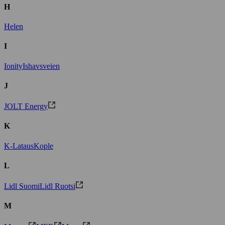
H
Helen
I
Ionity
Ishavsveien
J
JOLT Energy
K
K-Lataus
Kople
L
Lidl Suomi
Lidl Ruotsi
M