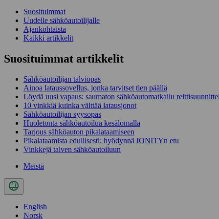
Suosituimmat
Uudelle sähköautoilijalle
Ajankohtaista
Kaikki artikkelit
Suosituimmat artikkelit
Sähköautoilijan talviopas
Ainoa lataussovellus, jonka tarvitset tien päällä
Löydä uusi vapaus: saumaton sähköautomatkailu reittisuunnitte
10 vinkkiä kuinka välttää latausjonot
Sähköautoilijan syysopas
Huoletonta sähköautoilua kesälomalla
Tarjous sähköauton pikalataamiseen
Pikalataamista edullisesti: hyödynnä IONITYn etu
Vinkkejä talven sähköautoiluun
Meistä
English
Norsk