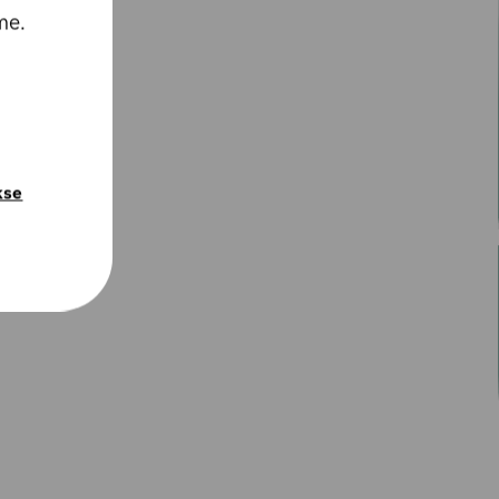
me.
kse