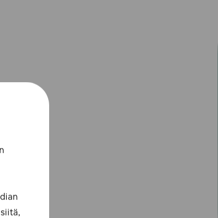
n
edian
iitä,