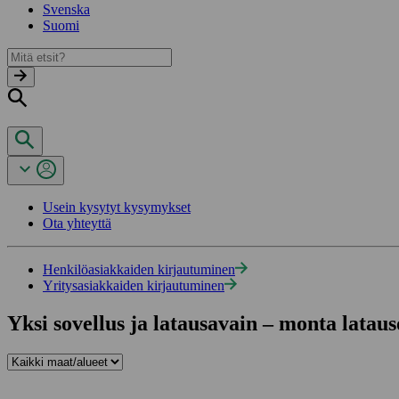
Svenska
Suomi
Usein kysytyt kysymykset
Ota yhteyttä
Henkilöasiakkaiden kirjautuminen
Yritysasiakkaiden kirjautuminen
Yksi sovellus ja latausavain – monta latau