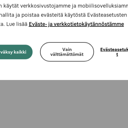
n käytät verkkosivustojamme ja mobiilisovelluksiam
hallita ja poistaa evästeitä käytöstä Evästeasetusten
a. Lue lisää
Eväste- ja verkkotietokäytännöstämme
Vain
Evästeasetu
väksy kaikki
välttämättömät
t