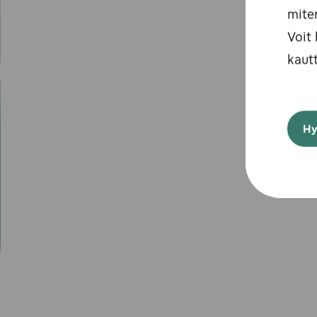
mite
Voit 
kautt
Hy
Avainkumppanit Suomessa