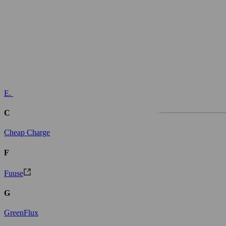
Kaikki kumppanit
A
Allego
E
E.ON
E-Flux
E.ON Drive Infrastructure (EDRI)
EvBox / Eve
C
Cheap Charge
F
Fuuse
G
GreenFlux