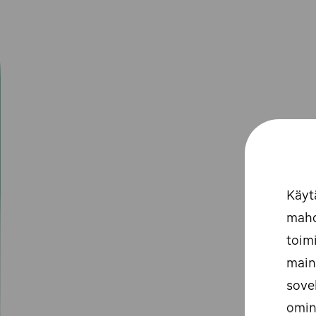
Käyt
mahd
toim
main
sove
omin