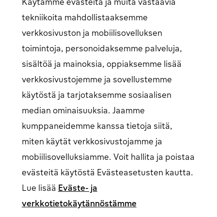
Käytämme evästeitä ja muita vastaavia
Usein kysytyt kysymykset
tekniikoita mahdollistaaksemme
Ota yhteyttä
verkkosivuston ja mobiilisovelluksen
Artikkelit
Latausverkostomme
toimintoja, personoidaksemme palveluja,
Kirjaudu
sisältöä ja mainoksia, oppiaksemme lisää
verkkosivustojemme ja sovellustemme
Henkilöasiakkaiden kirjautuminen
Avautuu uudessa
ikkunassa
käytöstä ja tarjotaksemme sosiaalisen
Yritysasiakkaiden kirjautuminen
Avautuu uudessa
ikkunassa
median ominaisuuksia. Jaamme
kumppaneidemme kanssa tietoja siitä,
miten käytät verkkosivustojamme ja
Seuraa meitä somessa
mobiilisovelluksiamme. Voit hallita ja poistaa
evästeitä käytöstä Evästeasetusten kautta.
Lue lisää
Eväste- ja
verkkotietokäytännöstämme