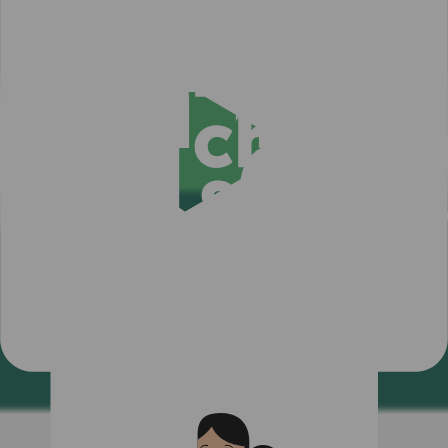
Miksi Fortum Charge & Drive?
Ainoa lataussovellus, jonka tarvitset tien päällä!
Käytössäsi on kauttamme 50,000 laturia Pohjoismaissa. Katso
lataushinnat reaaliajassa, suunnittele reittisi ja tarkista vapaat laturit –
kaikki yhdellä sovelluksella! Monien appien sekamelska on
historiaa.