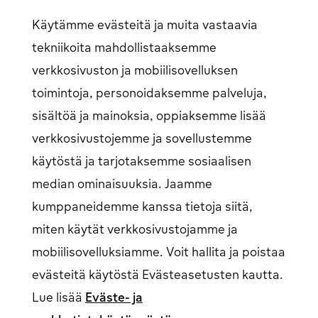
Asiakastuki
Käytämme evästeitä ja muita vastaavia
Usein kysytyt kysymykset
tekniikoita mahdollistaaksemme
Ota yhteyttä
verkkosivuston ja mobiilisovelluksen
Artikkelit
Latausverkostomme
toimintoja, personoidaksemme palveluja,
Kirjaudu
sisältöä ja mainoksia, oppiaksemme lisää
verkkosivustojemme ja sovellustemme
Henkilöasiakkaiden kirjautuminen
Avautuu uudessa
ikkunassa
käytöstä ja tarjotaksemme sosiaalisen
Yritysasiakkaiden kirjautuminen
Avautuu uudessa
ikkunassa
median ominaisuuksia. Jaamme
kumppaneidemme kanssa tietoja siitä,
miten käytät verkkosivustojamme ja
Seuraa meitä somessa
mobiilisovelluksiamme. Voit hallita ja poistaa
evästeitä käytöstä Evästeasetusten kautta.
Lue lisää
Eväste- ja