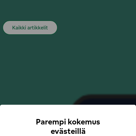
Suosituimmat artikkelimme
Kaikki artikkelit
Tarjous sähköauton pikalataamiseen
Huoletonta sähköautoilua kesälomalla
Löydä uusi vapaus: saumaton sähköautomatkailu
reittisuunnittelijamme avulla!
10 vinkkiä kuinka välttää latausjonot
Pikalataamista edullisesti: hyödynnä IONITYn etu
Ainoa lataussovellus, jonka tarvitset tien päällä
Sähköautoilijan syysopas
Sähköautoilijan talviopas
Aloita
Sähköauton lataaminen
Yrityksille
Parempi kokemus
Latauskartta
Löydä lähin latausasema
evästeillä
Meistä