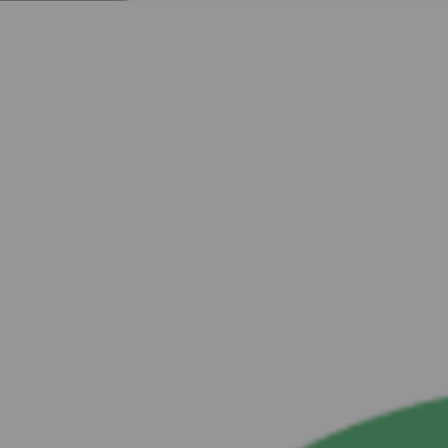
Fortum Charge & Drive
Ainoa lataussovellus, jonka tarvitset tien päällä
Avaa
Lataa fiksusti ja helposti
Johtavana pohjoismaisena energiayhtiönä olemme tukemassa
matkaasi kohti hiilineutraaliutta tarjoamalla älykkäitä ratkaisuja
sähköajoneuvoille ja sähköautoilijoille. Energiamme rakentaa
maailmaa, jossa ihmiset, yritykset ja luonto menestyvät yhdessä.