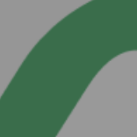
Me olemme Fortum Charge & Drive
Olemme digitaalinen kumppani sähköautoiluusi. Autamme sinua
ajamaan, lataamaan ja löytämään kaiken tiedon, jota tarvitset
onnistuneeseen sähköautoiluun. Voit keskittyä siihen, minne haluat
ajaa seuraavaksi.
Missiomme