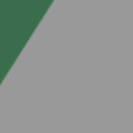
Missiomme on tukea liikkumisen hiilidioksipäästöjen vähentämistä.
Fortum Charge & Drive tarjoaa älykkäitä ratkaisuja ja palveluja,
jotka tukevat sähköistä liikkuvuutta ja tekevät vihreästä siirtymästä
helpompaa ja houkuttavampaa.
Meidän tarkoituksemme
Autamme yhteis­kuntia saavut­tamaan hiili­neut­raa­liuden ja asiak­kai­
tamme kasvamaan ja dekar­bo­ni­soimaan proses­sejaan luotet­ta­valla ja