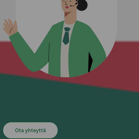
Ota yhteyttä
Asiakaspalvelumme on valmis auttamaan sinua missä tahansa autosi
lataukseen tai palveluumme liittyvässä ongelmassa tai
kysymyksessä.
Ota yhteyttä