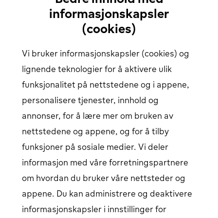
Kom i gang
informasjonskapsler
(cookies)
Hvordan lade
Bedriftsløsninger
Ladekart
Vi bruker informasjonskapsler (cookies) og
Finn alle ladestasjoner
Om oss
lignende teknologier for å aktivere ulik
Brukerstøtte
funksjonalitet på nettstedene og i appene,
personalisere tjenester, innhold og
Hjelpesenter
Kontakt oss
annonser, for å lære mer om bruken av
Artikler
Vårt ladenettverk
nettstedene og appene, og for å tilby
Logg inn
funksjoner på sosiale medier. Vi deler
informasjon med våre forretningspartnere
Innlogging for elbil-sjåfør
Åpnes i et nytt vindu
Bedriftspålogging
Åpnes i et nytt vindu
om hvordan du bruker våre nettsteder og
appene. Du kan administrere og deaktivere
informasjonskapsler i innstillinger for