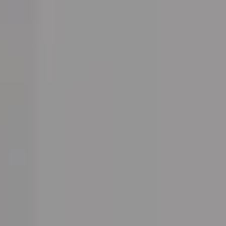
Fortum Charge & Drive
Én app for alle dine offentlige ladebehov
Installer
GreenFlux
Hos Fortum Charge & Drive forsterkes vårt engasjement i å tilby
eksepsjonelle ladetjenester for elbiler av vårt nettverk av
ladeoperatører (CPO). I dette nettverket står GreenFlux som et
fyrtårn for innovasjon og smarte ladeløsninger.