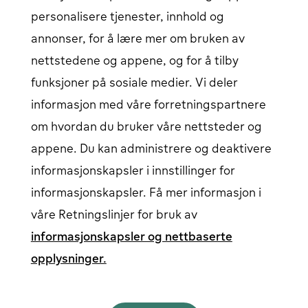
personalisere tjenester, innhold og
Hjelpesenter
Kontakt oss
annonser, for å lære mer om bruken av
Artikler
Vårt ladenettverk
nettstedene og appene, og for å tilby
Logg inn
funksjoner på sosiale medier. Vi deler
informasjon med våre forretningspartnere
Innlogging for elbil-sjåfør
Åpnes i et nytt vindu
Bedriftspålogging
Åpnes i et nytt vindu
om hvordan du bruker våre nettsteder og
appene. Du kan administrere og deaktivere
informasjonskapsler i innstillinger for
Følg oss på sosiale medier
informasjonskapsler. Få mer informasjon i
våre Retningslinjer for bruk av
informasjonskapsler og nettbaserte
opplysninger.
Norsk
English