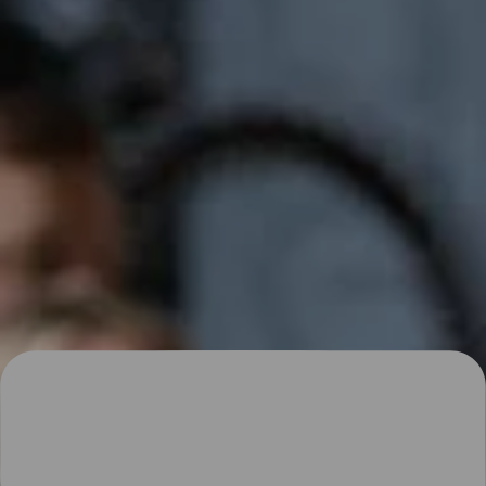
kasvavaa latausverkostoa Suomessa.
Lataaminen Helenillä – tärkeimmät asiat
Helen tarjoaa latauspisteitä mm. pysäköintitaloissa ja
kauppakeskuksissa. Helenin latausverkostoa laajennetaan jatkuvasti.
Lataustyypit ja -tehot
AC-lataus
: Sopii arkilataukseen.
DC-pikalataus
: Nopea tapa lisätä sähköauton toimintamatkaa
reissun päällä. Lataustehot vaihtelevat asemittain – tarkat lataustehot
näkyvät Fortum Charge & Drive -sovelluksessa.
Helenin latauspisteiden määrä
Fortum Charge & Driven kautta käytössäsi on 772 Helenin
latauspistettä (tilanne joulukuussa 2025).
Suosituimmat artikkelimme
Kaikki artikkelit