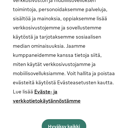
verkkosivuston ja mobiilisovelluksen
Artikkelit
Latausverkostomme
toimintoja, personoidaksemme palveluja,
Kirjaudu
sisältöä ja mainoksia, oppiaksemme lisää
verkkosivustojemme ja sovellustemme
Henkilöasiakkaiden kirjautuminen
Avautuu uudessa
ikkunassa
käytöstä ja tarjotaksemme sosiaalisen
Yritysasiakkaiden kirjautuminen
Avautuu uudessa
ikkunassa
median ominaisuuksia. Jaamme
kumppaneidemme kanssa tietoja siitä,
miten käytät verkkosivustojamme ja
Seuraa meitä somessa
mobiilisovelluksiamme. Voit hallita ja poistaa
evästeitä käytöstä Evästeasetusten kautta.
Lue lisää
Eväste- ja
verkkotietokäytännöstämme
Suomi
English
Hyväksy kaikki
Norsk