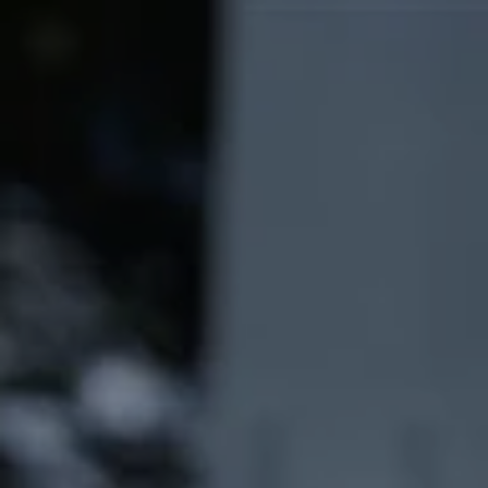
Fortum Charge & Drive
Ainoa lataussovellus, jonka tarvitset tien päällä
Avaa
Helen
Lataa Helenin latausverkostossa Fortum Charge & Driven
sovelluksella
Voit käyttää Fortum Charge & Drive -sovellusta tai -latauskorttia
ladataksesi Helenin julkisilla latausasemilla. Helen ylläpitää