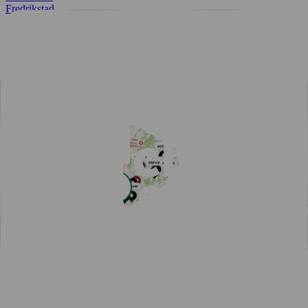
Fredrikstad
Alle byer
Enkel betaling med Charge & Drive
Populære artikler
Se alle artiklene
Lav fastpris i sommer
Smartere elbilreise i sommer
Oppdag en helt ny frihet: Sømløs elbilreise med vår nye
ruteplanlegger
Én app for alle dine offentlige ladebehov
Ja takk, til enklere hurtig­lading!
Integrasjon med MER gir deg tilgang til 4 500 nye
ladepunkter