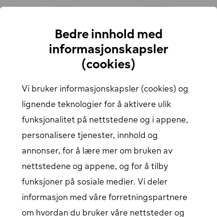
Høsten med elbil – på vei til fjellet eller hytta?
Vinterens sjekkliste for deg som kjører elbil
Gunstig hurtiglading: dra nytte av IONITY's kampanje
Bedre innhold med
Kom i gang
informasjonskapsler
(cookies)
Hvordan lade
Bedriftsløsninger
Ladekart
Vi bruker informasjonskapsler (cookies) og
Finn alle ladestasjoner
Om oss
lignende teknologier for å aktivere ulik
Brukerstøtte
funksjonalitet på nettstedene og i appene,
personalisere tjenester, innhold og
Hjelpesenter
Kontakt oss
annonser, for å lære mer om bruken av
Artikler
Vårt ladenettverk
nettstedene og appene, og for å tilby
Logg inn
funksjoner på sosiale medier. Vi deler
informasjon med våre forretningspartnere
Innlogging for elbil-sjåfør
Åpnes i et nytt vindu
Bedriftspålogging
Åpnes i et nytt vindu
om hvordan du bruker våre nettsteder og