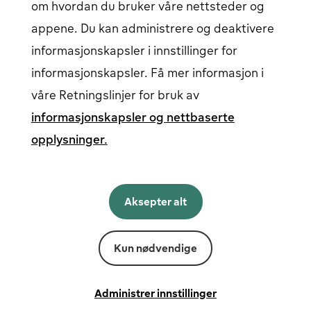
om hvordan du bruker våre nettsteder og
appene. Du kan administrere og deaktivere
informasjonskapsler i innstillinger for
Følg oss på sosiale medier
informasjonskapsler. Få mer informasjon i
våre Retningslinjer for bruk av
informasjonskapsler og nettbaserte
opplysninger.
Norsk
English
Aksepter alt
Norsk
Svenska
Suomi
Kun nødvendige
Levert av
Fortum
Instillinger for infokapsler
Vilkår og betingelser
Administrer innstillinger
Personvern og informasjonskapsler