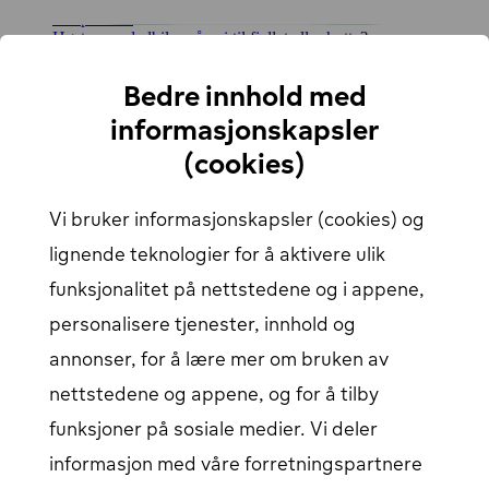
ladepunkter
Høsten med elbil – på vei til fjellet eller hytta?
Vinterens sjekkliste for deg som kjører elbil
Gunstig hurtiglading: dra nytte av IONITY's kampanje
Bedre innhold med
Kom i gang
informasjonskapsler
(cookies)
Hvordan lade
Bedriftsløsninger
Ladekart
Vi bruker informasjonskapsler (cookies) og
Finn alle ladestasjoner
Om oss
lignende teknologier for å aktivere ulik
Brukerstøtte
funksjonalitet på nettstedene og i appene,
personalisere tjenester, innhold og
Hjelpesenter
Kontakt oss
annonser, for å lære mer om bruken av
Artikler
Vårt ladenettverk
nettstedene og appene, og for å tilby
Logg inn
funksjoner på sosiale medier. Vi deler
informasjon med våre forretningspartnere
Innlogging for elbil-sjåfør
Åpnes i et nytt vindu
Bedriftspålogging
Åpnes i et nytt vindu