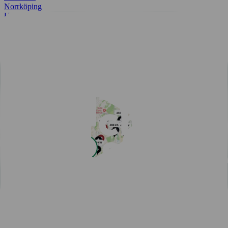
Norrköping
Umeå
Alle byer
Enkel betaling med Charge & Drive
Populære artikler
Se alle artiklene
Lav fastpris i sommer
Smartere elbilreise i sommer
Oppdag en helt ny frihet: Sømløs elbilreise med vår nye
ruteplanlegger
Én app for alle dine offentlige ladebehov
Ja takk, til enklere hurtig­lading!
Integrasjon med MER gir deg tilgang til 4 500 nye