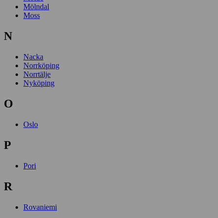
Mölndal
Moss
N
Nacka
Norrköping
Norrtälje
Nyköping
O
Oslo
P
Pori
R
Rovaniemi