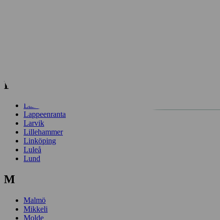
Kokkola
Kongsberg
Kotka
Kouvola
Kristiansand
Kristianstad
Kungsbacka
Kuopio
L
Lahti
Lappeenranta
Larvik
Lillehammer
Linköping
Luleå
Lund
M
Malmö
Mikkeli
Molde