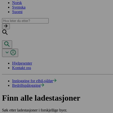
Norsk
Svenska
Suomi
Hjelpesenter
Kontakt oss
Innlogging for elbil-sjåfør
Bedriftspålogging
Finn alle ladestasjoner
Søk etter ladestasjoner i forskjellige byer.