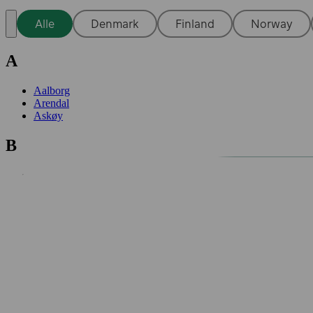
Alle
Denmark
Finland
Norway
A
Aalborg
Arendal
Askøy
B
Bergen
Bodø
Borås
Borgå
Borlänge
Botkyrka
D
Drammen