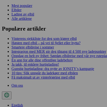
Mest populær
Elbiler
Lading av elbil
Alle artiklene
Populære artikler
Vinterens sjekkliste for deg som kjører elbil
Høsten med elbil – på vei til fjellet eller hytta?
Smartere elbilreise i sommer
Integrasjon med MER gir deg tilgang til 4 500 nye ladepunkter
Oppdag en helt ny frihet: Sømløs elbilreise med vår nye rutepl
Én app for alle dine offentlige ladebehov
Ja takk, til enklere hurtig­lading!
Gunstig hurtiglading: dra nytte av IONITY's kampanje
10 tips: Slik unngår du ladekøer med elbilen
Få maksimalt ut av vinterkjøring med elbil
Om oss
English