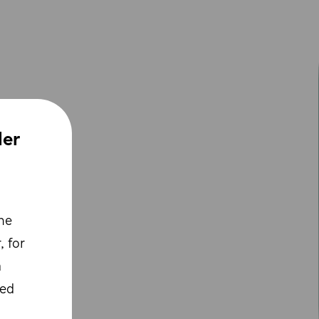
ler
ne
, for
å
med