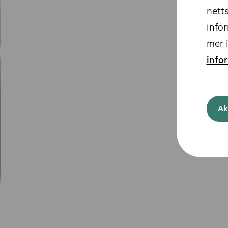
Hämeenlinna
nett
Haninge
Harstad
infor
Hässleholm
mer i
Haugesund
Helsingborg
info
Helsinki
Horten
Huddinge
J
Ak
Järfälla
Joensuu
Jönköping
Jyväskylä
K
Kalmar
Karlskrona
Karlstad
København