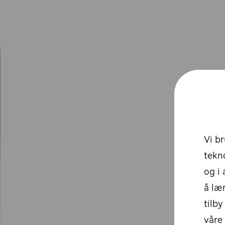
E
Eskilstuna
Espoo
F
Falun
Fredrikstad
G
Gävle
Vi b
Gjøvik
Gøteborg
tekno
Gotland
og i 
H
å læ
tilby
Halden
Halmstad
våre
Hamar